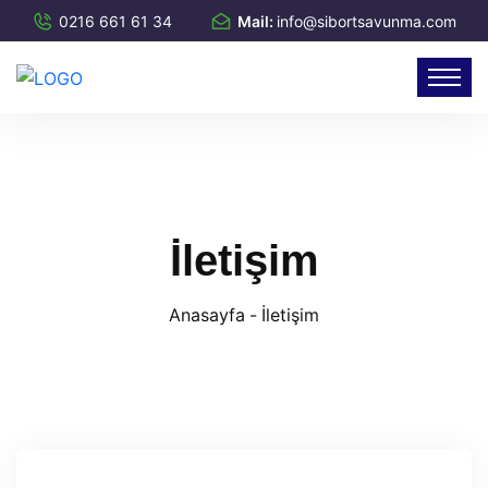
0216 661 61 34
Mail:
info@sibortsavunma.com
İletişim
Anasayfa
-
İletişim