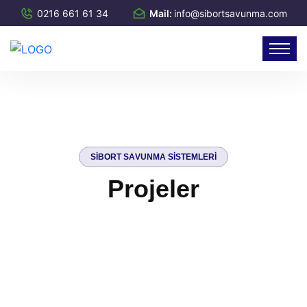
0216 661 61 34
Mail:
info@sibortsavunma.com
S
I
B
O
R
T
S
A
V
U
N
M
A
S
I
S
T
E
M
L
E
R
I
P
r
o
j
e
l
e
r